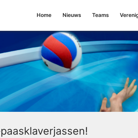
Home
Nieuws
Teams
Vereni
♦️paasklaverjassen!