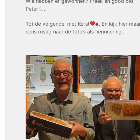
Wie hebben er gewonnen? Freek en good old
Peter
.
Tot de volgende, met Kerst
♣️
. En kijk hier maa
eens rustig naar de foto’s als herinnering…