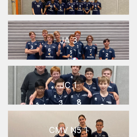
JA 3
JC 1
CMV N5 1