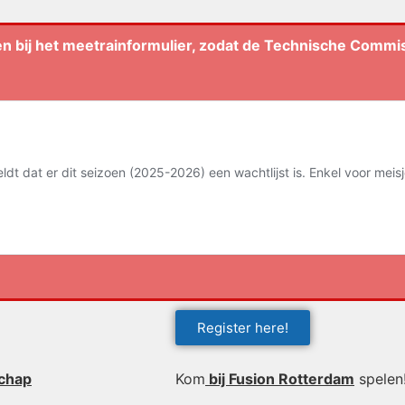
ven bij het meetrainformulier, zodat de Technische Commis
Register here!
schap
Kom
bij Fusion Rotterdam
spelen