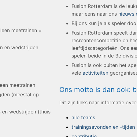
Fusion Rotterdam is de leuk
maar eens naar ons
nieuws 
Bij ons kun je als speler doo
lleen meetrainen
=
Fusion Rotterdam speelt dam
recreantencompetitie en hee
en en wedstrijden
leeftijdscategorieën. Ons 
spelen beide in de 3e divis
Fusion is ook buiten het spe
vele
activiteiten
georganisee
leen meetrainen
Ons motto is dan ook:
b
ijden (meestal op
Dit zijn links naar informatie over
 en wedstrijden (thuis
alle teams
trainingsavonden en -tijden
contributie