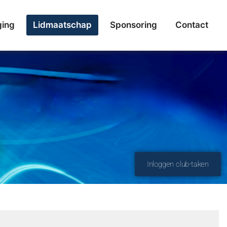
ging
Lidmaatschap
Sponsoring
Contact
Inloggen club-taken