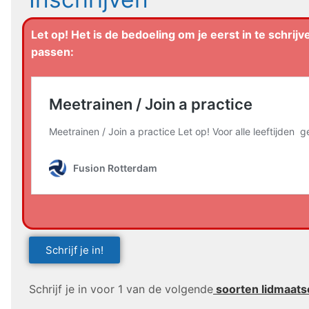
Let op! Het is de bedoeling om je eerst in te schrij
passen:
Schrijf je in!
Schrijf je in voor 1 van de volgende
soorten lidmaat