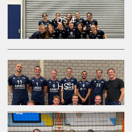
DS 4
HS 1