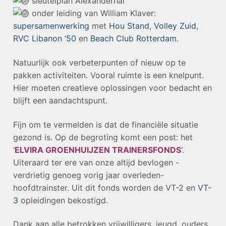
sleutelplan Alexanderhal
onder leiding van
William Klaver
:
supersamenwerking
met
Hou Stand
,
Volley Zuid
,
RVC Libanon ’50
en
Beach Club Rotterdam
.
Natuurlijk ook verbeterpunten of nieuw op te
pakken activiteiten. Vooral ruimte is een knelpunt.
Hier moeten creatieve oplossingen voor bedacht en
blijft een aandachtspunt.
Fijn om te vermelden is dat de financiële situatie
gezond is. Op de begroting komt een post: het
‘
ELVIRA GROENHUIJZEN TRAINERSFONDS
‘.
Uiteraard ter ere van onze altijd bevlogen -
verdrietig genoeg vorig jaar overleden-
hoofdtrainster. Uit dit fonds worden de VT-2 en
VT-
3
opleidingen bekostigd.
Dank aan alle betrokken vrijwilligers, jeugd, ouders,